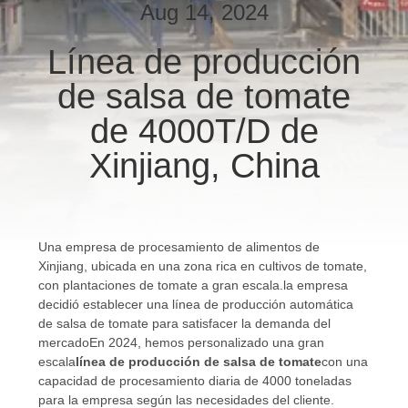
Aug 14, 2024
VIAJE
Línea de producción
DE
de salsa de tomate
LA
FÁBRICA
de 4000T/D de
Xinjiang, China
CONTROL
DE
CALIDAD
Una empresa de procesamiento de alimentos de
Xinjiang, ubicada en una zona rica en cultivos de tomate,
con plantaciones de tomate a gran escala.la empresa
ÉNTRENOS
decidió establecer una línea de producción automática
EN
de salsa de tomate para satisfacer la demanda del
mercadoEn 2024, hemos personalizado una gran
CONTACTO
escala
línea de producción de salsa de tomate
con una
capacidad de procesamiento diaria de 4000 toneladas
CON
para la empresa según las necesidades del cliente.