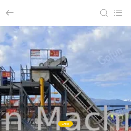
Shanghai
Gofun
Machinery
Co.,
Ltd..
All
Rights
Reserved.
HOGAR
PRODUCTOS
VIDEOS
VR
SHOW
SOBRE
NOSOTROS
CASES