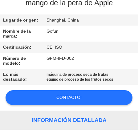
mango de la pera de Apple
VIAJE
DE
Lugar de origen:
Shanghai, China
LA
Nombre de la
Gofun
marca:
FÁBRICA
Certificación:
CE, ISO
Número de
GFM-IFD-002
CONTROL
modelo:
DE
Lo más
,
máquina de proceso seca de frutas
destacado:
CALIDAD
equipo de proceso de los frutos secos
CONTACTO!
ÉNTRENOS
EN
CONTACTO
INFORMACIÓN DETALLADA
CON