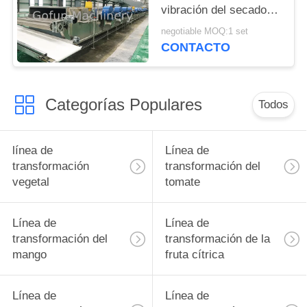
DE
vibración del secador
de la fruta de High
PRIVACIDAD
negotiable MOQ:1 set
Tech
CONTACTO
Categorías Populares
Todos
línea de
Línea de
transformación
transformación del
vegetal
tomate
Línea de
Línea de
transformación del
transformación de la
mango
fruta cítrica
Línea de
Línea de