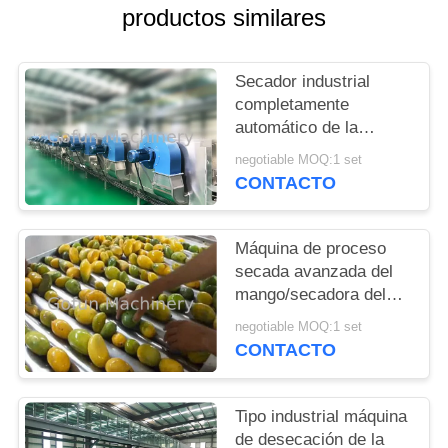
productos similares
NOTICIAS
Secador industrial
CASOS
completamente
automático de la
fruta/equipo de
PIDA
negotiable MOQ:1 set
desecación de la fruta
CONTACTO
UNA
CITA
Máquina de proceso
secada avanzada del
MAPA
mango/secadora del
mango comercial
DEL
negotiable MOQ:1 set
CONTACTO
SITIO
Tipo industrial máquina
POLÍTICA
de desecación de la