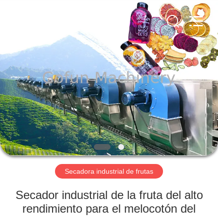
Shanghai
Gofun
Machinery
Co.,
Ltd..
All
Rights
Reserved.
HOGAR
PRODUCTOS
VIDEOS
VR
SHOW
Secadora industrial de frutas
SOBRE
Secador industrial de la fruta del alto
NOSOTROS
rendimiento para el melocotón del