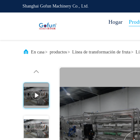
Shanghai Gofun Machinery Co., Ltd.
Hogar
Prod
En casa
>
productos
>
Línea de transformación de fruta
>
Lí