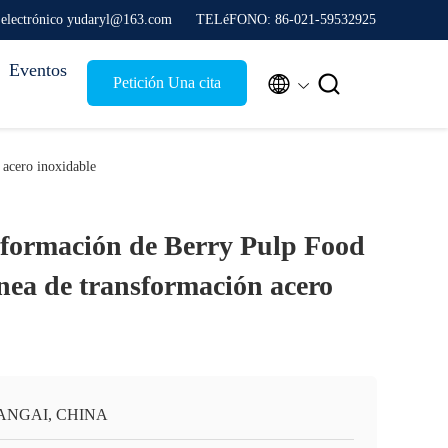
 electrónico yudaryl@163.com
TELéFONO: 86-021-59532925
Eventos


Petición Una cita
 acero inoxidable
sformación de Berry Pulp Food
nea de transformación acero
ANGAI, CHINA