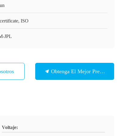
un
ertificate, ISO
M-JPL
sotros
Obtenga El Mejor Precio
Voltaje: