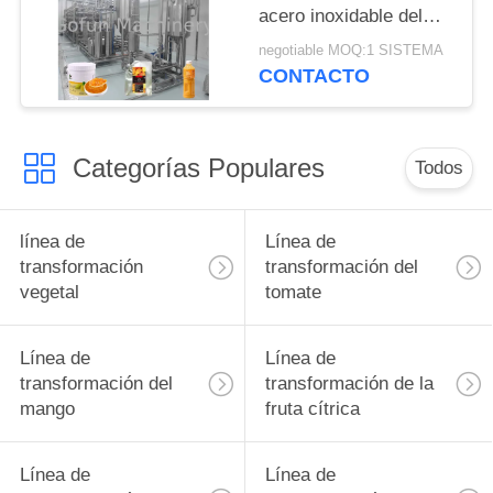
DE
acero inoxidable del
mango 10T/D 304
PRIVACIDAD
negotiable MOQ:1 SISTEMA
paquete aséptico del
CONTACTO
bolso
Categorías Populares
Todos
línea de
Línea de
transformación
transformación del
vegetal
tomate
Línea de
Línea de
transformación del
transformación de la
mango
fruta cítrica
Línea de
Línea de