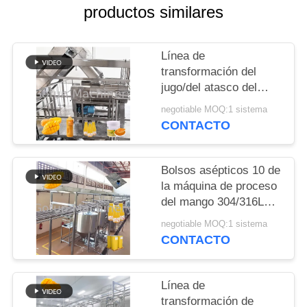
productos similares
NOTICIAS
Línea de
CASOS
transformación del
jugo/del atasco del
mango de las frutas
PIDA
negotiable MOQ:1 sistema
frescas 10 - 200T/D
CONTACTO
UNA
CITA
Bolsos asépticos 10 de
la máquina de proceso
MAPA
del mango 304/316L
del SUS - 100T/D
DEL
negotiable MOQ:1 sistema
CONTACTO
SITIO
Línea de
POLÍTICA
transformación de