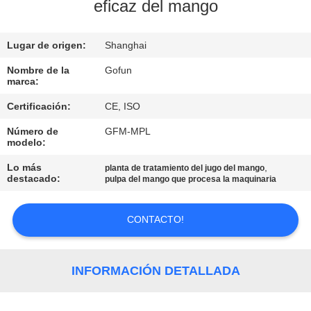
eficaz del mango
VIAJE
DE
Lugar de origen:
Shanghai
LA
Nombre de la
Gofun
marca:
FÁBRICA
Certificación:
CE, ISO
Número de
GFM-MPL
CONTROL
modelo:
DE
Lo más
,
planta de tratamiento del jugo del mango
destacado:
CALIDAD
pulpa del mango que procesa la maquinaria
CONTACTO!
ÉNTRENOS
EN
CONTACTO
INFORMACIÓN DETALLADA
CON