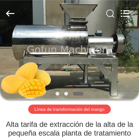
Shanghai
Gofun
Machinery
Co.,
Ltd..
All
Rights
Reserved.
HOGAR
PRODUCTOS
VIDEOS
VR
SHOW
Línea de transformación del mango
SOBRE
Alta tarifa de extracción de la alta de la
NOSOTROS
pequeña escala planta de tratamiento