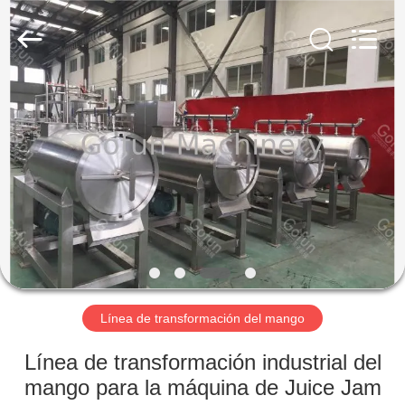
Shanghai
Gofun
Machinery
Co.,
Ltd..
All
Rights
Reserved.
HOGAR
PRODUCTOS
VIDEOS
VR
SHOW
Línea de transformación del mango
SOBRE
Línea de transformación industrial del
NOSOTROS
mango para la máquina de Juice Jam