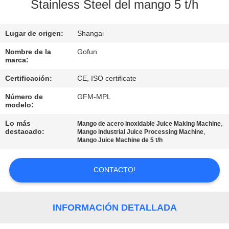
Stainless Steel del mango 5 t/h
VIAJE
DE
Lugar de origen:
Shangai
LA
Nombre de la
Gofun
marca:
FÁBRICA
Certificación:
CE, ISO certificate
Número de
GFM-MPL
CONTROL
modelo:
DE
Lo más
,
Mango de acero inoxidable Juice Making Machine
destacado:
,
CALIDAD
Mango industrial Juice Processing Machine
Mango Juice Machine de 5 t/h
ÉNTRENOS
CONTACTO!
EN
CONTACTO
INFORMACIÓN DETALLADA
CON