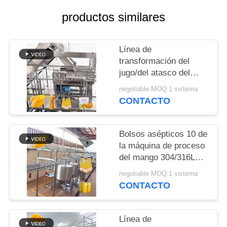
productos similares
NOTICIAS
Línea de
CASOS
transformación del
jugo/del atasco del
PIDA
mango de las frutas
negotiable MOQ:1 sistema
frescas 10 - 200T/D
UNA
CONTACTO
CITA
Bolsos asépticos 10 de
la máquina de proceso
MAPA
del mango 304/316L
DEL
del SUS - 100T/D
negotiable MOQ:1 sistema
SITIO
CONTACTO
POLÍTICA
Línea de