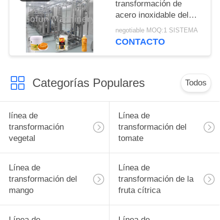
DE
transformación de
acero inoxidable del
PRIVACIDAD
mango 10T/D 304
negotiable MOQ:1 SISTEMA
paquete aséptico del
CONTACTO
bolso
Categorías Populares
Todos
línea de
Línea de
transformación
transformación del
vegetal
tomate
Línea de
Línea de
transformación del
transformación de la
mango
fruta cítrica
Línea de
Línea de