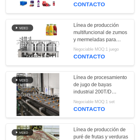
para jugo y puré
CONTACTO
VIAJE
DE
Línea de producción
241
LA
multifuncional de zumos
Línea de
y mermeladas para
FÁBRICA
plantas procesadoras de
transformación del
Negociable MOQ:1 juego
bayas
CONTACTO
CONTROL
mango
DE
Línea de procesamiento
CALIDAD
de jugo de bayas
industrial 200T/D
47
Solución llave en mano
ÉNTRENOS
Negociable MOQ:1 set
Línea de
CONTACTO
EN
transformación de la
CONTACTO
Línea de producción de
fruta cítrica
CON
puré de frutas y verduras