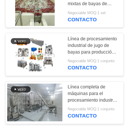
mixtas de bayas de
NOTICIAS
1500 toneladas
Negociable MOQ:1 set
Tecnología de batido de
CONTACTO
145
doble tornillo
CASOS
Línea de
Línea de procesamiento
transformación de
industrial de jugo de
PIDA
bayas para producción
Apple
UNA
de mermelada 20-
Negociable MOQ:1 conjunto
1500T/día
CITA
CONTACTO
64
MAPA
Línea completa de
Línea de
DEL
máquinas para el
procesamiento industrial
SITIO
transformación de la
automático de jugo y
Negociable MOQ:1 conjunto
mermelada de bayas
piña
CONTACTO
para plantas de
POLÍTICA
procesamiento