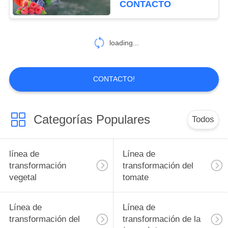
CONTACTO
producción de productos
30
de arándanos
Equipo de
loading...
procesamiento de
bayas
CONTACTO!
Categorías Populares
Todos
81
Línea de
línea de
Línea de
transformación de
transformación
transformación del
vegetal
tomate
fruta
Línea de
Línea de
transformación del
transformación de la