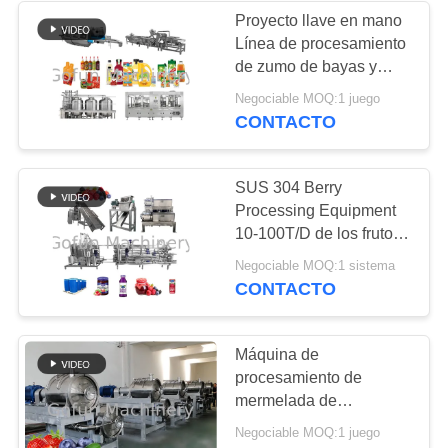
DE
Proyecto llave en mano
PRIVACIDAD
Línea de procesamiento
22
de zumo de bayas y
Planta de
mermelada Incluyendo
Negociable MOQ:1 juego
instalación de equipos y
CONTACTO
procesamiento de
formación
durazno
SUS 304 Berry
Processing Equipment
10-100T/D de los frutos
secos
15
Negociable MOQ:1 sistema
CONTACTO
Planta de
procesamiento de
Máquina de
procesamiento de
zanahoria
mermelada de
arándanos industriales
Negociable MOQ:1 juego
para la línea de